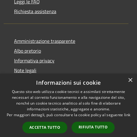
Leggi le FAQ
Richiesta assistenza
Amministrazione trasparente
Albo pretorio
Informativa privacy
Note legali
×
Dichiarazione di accessibilità
Informazioni sui cookie
Questo sito web utilizza cookie tecnici e assimilati strettamente
necessari al corretto funzionamento e alla navigazione del sito,
nonché un cookie tecnico analitico al solo fine di elaborare
informazioni statistiche, aggregate e anonime.
RSS
Copyright © 2026 • Comune di
Per maggiori dettagli, può consultare la cookie policy al seguente
link
Accessibilità
Pieve d'Olmi • Powered by
Privacy
Municipium
Accesso
•
RIFIUTA TUTTO
ACCETTA TUTTO
Cookie
redazione