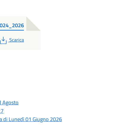
024_2026
PDF
Scarica
ed Agosto
27
ata di Lunedì 01 Giugno 2026