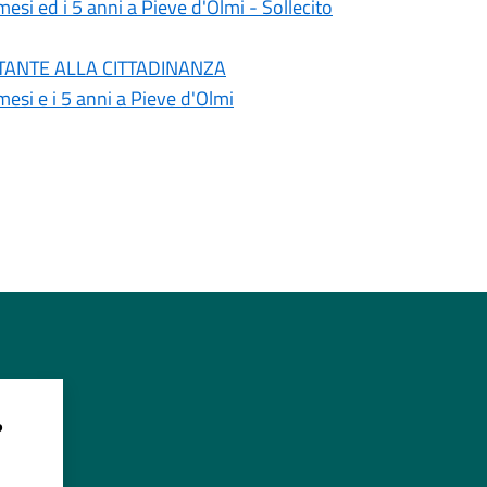
esi ed i 5 anni a Pieve d'Olmi - Sollecito
PORTANTE ALLA CITTADINANZA
esi e i 5 anni a Pieve d'Olmi
?