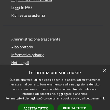
Leggi le FAQ
Richiesta assistenza
Amministrazione trasparente
Albo pretorio
Informativa privacy
Note legali
×
Dichiarazione di accessibilità
Informazioni sui cookie
Questo sito web utilizza cookie tecnici e assimilati strettamente
necessari al corretto funzionamento e alla navigazione del sito,
nonché un cookie tecnico analitico al solo fine di elaborare
informazioni statistiche, aggregate e anonime.
RSS
Copyright © 2026 • Comune di
Per maggiori dettagli, può consultare la cookie policy al seguente
link
Accessibilità
Pieve d'Olmi • Powered by
Privacy
Municipium
Accesso
•
RIFIUTA TUTTO
ACCETTA TUTTO