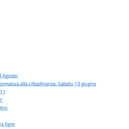
ed Agosto
formativa alla cittadinanza. Sabato 13 giugno
 11
t"
Olmi
ra tigre