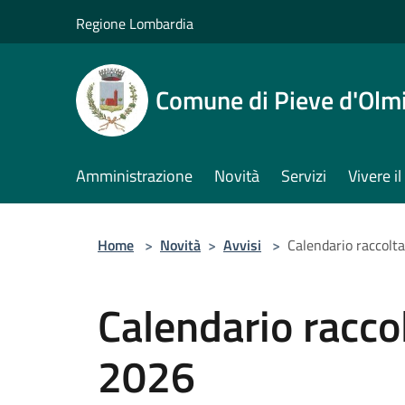
Salta al contenuto principale
Regione Lombardia
Comune di Pieve d'Olm
Amministrazione
Novità
Servizi
Vivere 
Home
>
Novità
>
Avvisi
>
Calendario raccolta
Calendario raccol
2026