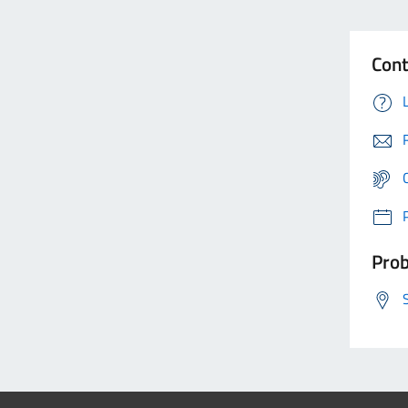
Cont
Prob