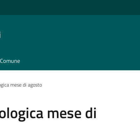
i
il Comune
ogica mese di agosto
cologica mese di