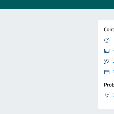
Cont
Prob