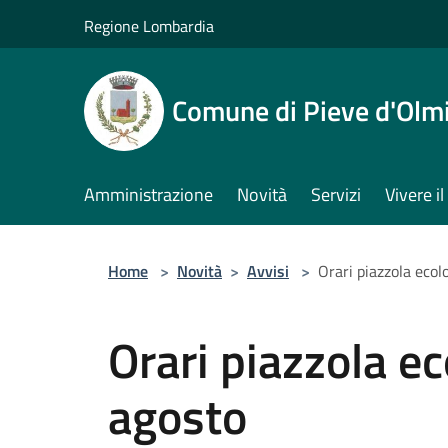
Salta al contenuto principale
Regione Lombardia
Comune di Pieve d'Olm
Amministrazione
Novità
Servizi
Vivere 
Home
>
Novità
>
Avvisi
>
Orari piazzola ecol
Orari piazzola e
agosto