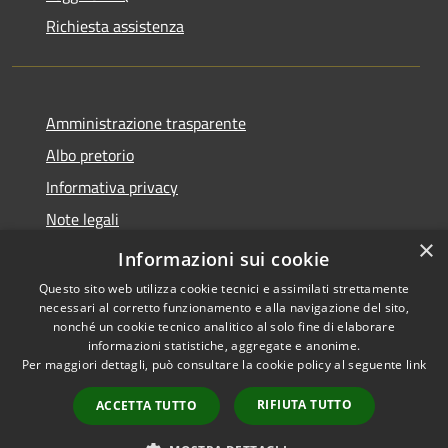
Richiesta assistenza
Amministrazione trasparente
Albo pretorio
Informativa privacy
Note legali
×
Dichiarazione di accessibilità
Informazioni sui cookie
Questo sito web utilizza cookie tecnici e assimilati strettamente
necessari al corretto funzionamento e alla navigazione del sito,
nonché un cookie tecnico analitico al solo fine di elaborare
informazioni statistiche, aggregate e anonime.
RSS
Copyright © 2026 • Comune di
Per maggiori dettagli, può consultare la cookie policy al seguente
link
Accessibilità
Pieve d'Olmi • Powered by
Privacy
Municipium
Accesso
•
RIFIUTA TUTTO
ACCETTA TUTTO
Cookie
redazione
Mappa del sito