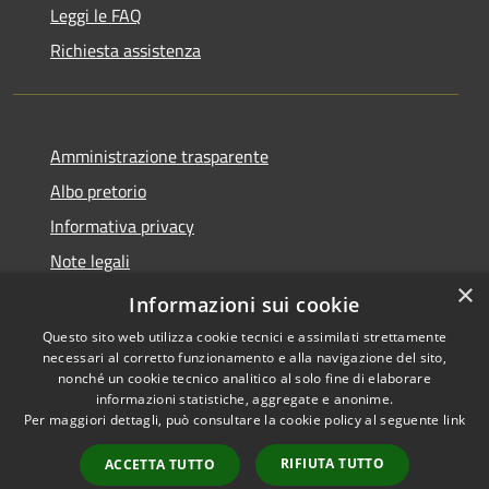
Leggi le FAQ
Richiesta assistenza
Amministrazione trasparente
Albo pretorio
Informativa privacy
Note legali
×
Dichiarazione di accessibilità
Informazioni sui cookie
Questo sito web utilizza cookie tecnici e assimilati strettamente
necessari al corretto funzionamento e alla navigazione del sito,
nonché un cookie tecnico analitico al solo fine di elaborare
informazioni statistiche, aggregate e anonime.
RSS
Copyright © 2026 • Comune di
Per maggiori dettagli, può consultare la cookie policy al seguente
link
Accessibilità
Pieve d'Olmi • Powered by
Privacy
Municipium
Accesso
•
RIFIUTA TUTTO
ACCETTA TUTTO
Cookie
redazione