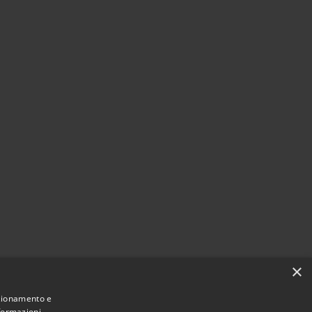
×
nzionamento e
nformazioni