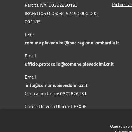
Richiesta
Partita IVA: 00302850193
IBAN: IT06 O 05034 57190 000 000
001185
PEC:
comune.pievedolmi@pec.regione.lombardia.it
Email
ufficio.protocollo@comune.pievedolmi.cr.it
Email
info@comune.pievedolmi.cr.it
Centralino Unico: 0372626131
Codice Univoco Ufficio: UF3X9F
Nome Ufficio: Uff_eFatturaPA
Codice Ipa:
c_g647
Questo sito 
alla navig