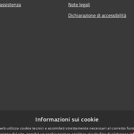
 assistenza
Note legali
Dichiarazione di accessibilità
Informazioni sui cookie
web utilizza cookie tecnici e assimilati strettamente necessari al corretto fu
azione del sito, nonché un cookie tecnico analitico al solo fine di elaborare i