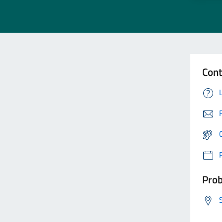
Cont
Prob