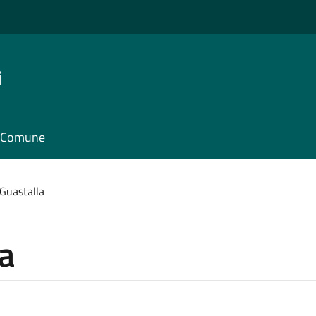
i
il Comune
Guastalla
a