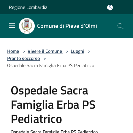
Salta al contenuto principale
Regione Lombardia
Comune di Pieve d'Olmi
Home
>
Vivere il Comune
>
Luoghi
>
Pronto soccorso
>
Ospedale Sacra Famiglia Erba PS Pediatrico
Ospedale Sacra
Famiglia Erba PS
Pediatrico
Ospedale Sacra Famiglia Erba PS Pediatrico