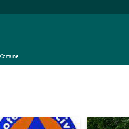
i
il Comune