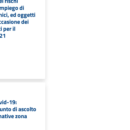
i rischi
’impiego di
nici, ed oggetti
occasione dei
 per il
21
vid-19:
punto di ascolto
mative zona