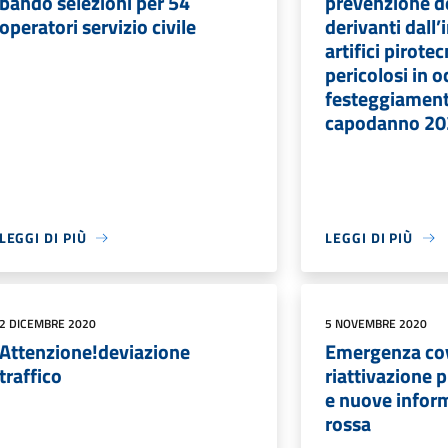
bando selezioni per 54
prevenzione de
operatori servizio civile
derivanti dall
artifici pirotec
pericolosi in 
festeggiamenti
capodanno 20
LEGGI DI PIÙ
LEGGI DI PIÙ
2 DICEMBRE 2020
5 NOVEMBRE 2020
Attenzione!deviazione
Emergenza co
traffico
riattivazione 
e nuove infor
rossa