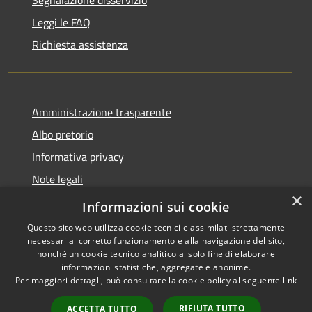
Segnalazione disservizio
Leggi le FAQ
Richiesta assistenza
Amministrazione trasparente
Albo pretorio
Informativa privacy
Note legali
×
Dichiarazione di accessibilità
Informazioni sui cookie
Questo sito web utilizza cookie tecnici e assimilati strettamente
necessari al corretto funzionamento e alla navigazione del sito,
nonché un cookie tecnico analitico al solo fine di elaborare
informazioni statistiche, aggregate e anonime.
RSS
Copyright © 2026 • Comune di
Per maggiori dettagli, può consultare la cookie policy al seguente
link
Accessibilità
Pieve d'Olmi • Powered by
Privacy
Municipium
Accesso
•
RIFIUTA TUTTO
ACCETTA TUTTO